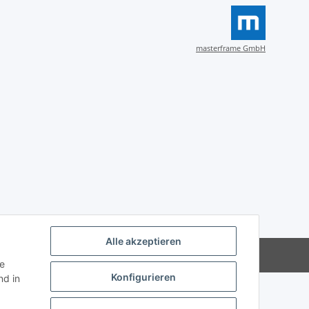
masterframe GmbH
Alle akzeptieren
Powered by
JTL-Shop
ie
Konfigurieren
d in