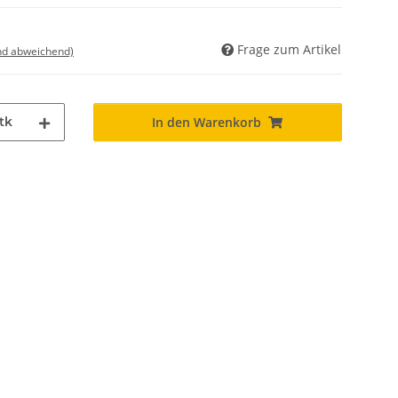
Frage zum Artikel
nd abweichend)
tk
In den Warenkorb