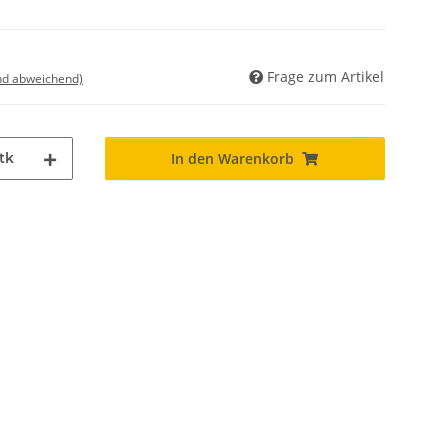
Frage zum Artikel
nd abweichend)
tk
In den Warenkorb