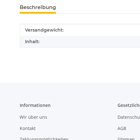
Beschreibung
Produkteigenschaft
Wert
Versandgewicht:
Inhalt:
Informationen
Gesetzlich
Wir über uns
Datenschu
Kontakt
AGB
Zahlungsmöglichkeiten
Sitemap