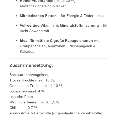
Hoher Fruchtanteil
(mind. 20 %) –
abwechslungsreich & lecker
Mit tierischen Fetten
– für Energie & Federqualität
Vollwertige Vitamin- & Mineralstoffmischung
– für
mehr Abwehrkraft
Ideal für mittlere & große Papageienarten
wie
Graupapageien, Amazonen, Edelpapageien &
Kakadus
Zusammensetzung:
Backwarenerzeugnisse,
Trockenfrüchte mind. 10 %,
Gemahlene Früchte mind. 10 %,
Sultaninen mind. 4 %,
tierische Fette,
Wacholderbeeren mind. 1,5 %,
Chili mind. 0,7 %,
Aromastoffe & Farbstoffe (organoleptische Zusatzstoffe)