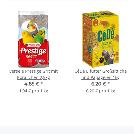
Versele Prestige Grit mit
CéDé Eifutter Großsittiche
Korällchen 2,5kg
und Papageien 1kg
4,85 €
*
6,20 €
*
1,94 € pro 1 kg
6,20 € pro 1 kg