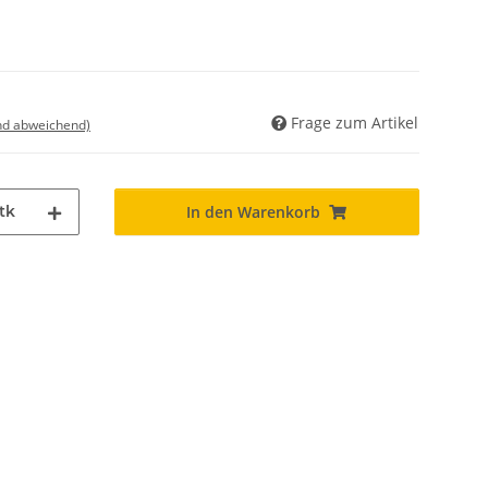
Frage zum Artikel
nd abweichend)
tk
In den Warenkorb