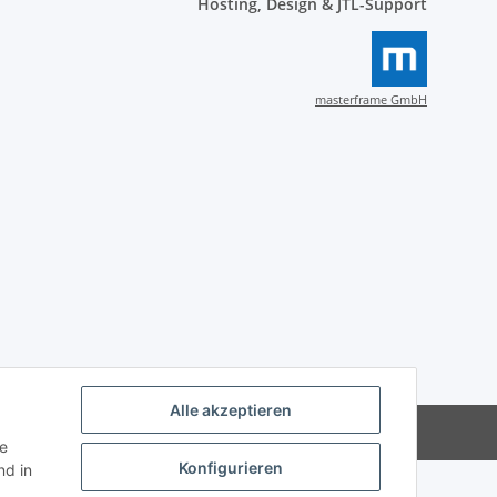
Hosting, Design & JTL-Support
masterframe GmbH
Alle akzeptieren
Powered by
JTL-Shop
ie
Konfigurieren
d in