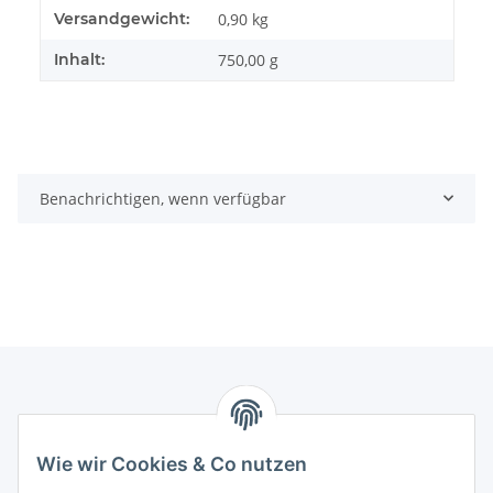
Produkteigenschaft
Wert
Versandgewicht:
0,90 kg
Inhalt:
750,00 g
Benachrichtigen, wenn verfügbar
Informationen
Wie wir Cookies & Co nutzen
Gesetzliche Informationen