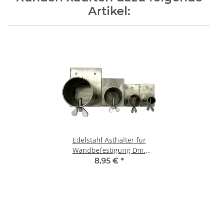
Artikel:
Edelstahl Asthalter für
Wandbefestigung Dm.
40mm
8,95 €
*