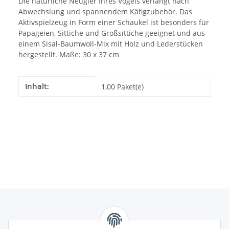
Die natürliche Neugier Ihres Vogels verlangt nach
Abwechslung und spannendem Käfigzubehör. Das
Aktivspielzeug in Form einer Schaukel ist besonders für
Papageien, Sittiche und Großsittiche geeignet und aus
einem Sisal-Baumwoll-Mix mit Holz und Lederstücken
hergestellt. Maße: 30 x 37 cm
Produkteigenschaft
Wert
Inhalt:
1,00 Paket(e)
Informationen