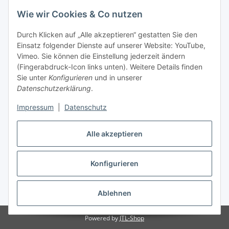
Wie wir Cookies & Co nutzen
Gesetzliche Informationen
Durch Klicken auf „Alle akzeptieren“ gestatten Sie den
Einsatz folgender Dienste auf unserer Website: YouTube,
Mein Konto
Vimeo. Sie können die Einstellung jederzeit ändern
(Fingerabdruck-Icon links unten). Weitere Details finden
Sie unter
Konfigurieren
und in unserer
Hosting, Design & JTL-Support
Datenschutzerklärung
.
Impressum
|
Datenschutz
masterframe GmbH
Alle akzeptieren
Vertrag widerrufen
Konfigurieren
* Alle Preise inkl. gesetzlicher USt., zzgl.
Versand
Ablehnen
Powered by
JTL-Shop