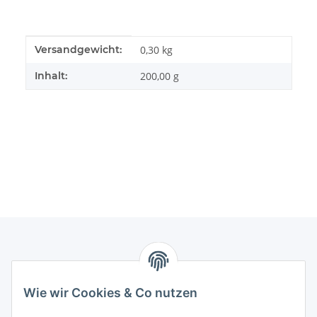
Produkteigenschaft
Wert
Versandgewicht:
0,30 kg
Inhalt:
200,00 g
Informationen
Wie wir Cookies & Co nutzen
Gesetzliche Informationen