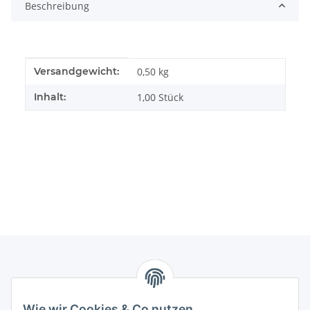
Beschreibung
Produkteigenschaft
Wert
Versandgewicht:
0,50 kg
Inhalt:
1,00 Stück
Informationen
Wie wir Cookies & Co nutzen