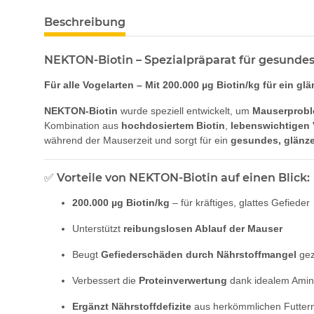
Beschreibung
NEKTON-Biotin – Spezialpräparat für gesunde
Für alle Vogelarten – Mit 200.000 µg Biotin/kg für ein gl
NEKTON-Biotin
wurde speziell entwickelt, um
Mauserprobl
Kombination aus
hochdosiertem Biotin
,
lebenswichtigen 
während der Mauserzeit und sorgt für ein
gesundes, glänz
✅
Vorteile von NEKTON-Biotin auf einen Blick:
200.000 µg Biotin/kg
– für kräftiges, glattes Gefieder
Unterstützt
reibungslosen Ablauf der Mauser
Beugt
Gefiederschäden durch Nährstoffmangel
gez
Verbessert die
Proteinverwertung
dank idealem Amino
Ergänzt Nährstoffdefizite
aus herkömmlichen Futter