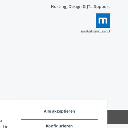
Hosting, Design & JTL-Support
masterframe GmbH
Alle akzeptieren
Powered by
JTL-Shop
ie
Konfigurieren
d in