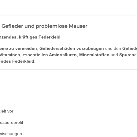
s Gefieder und problemlose Mauser
änzendes, kräftiges Federkleid
eme zu vermeiden
,
Gefiederschäden vorzubeugen
und den
Gefied
Vitaminen
,
essentiellen Aminosäuren
,
Mineralstoffen
und
Spurene
endes Federkleid
.
ielt vor
säureprofil
mischungen