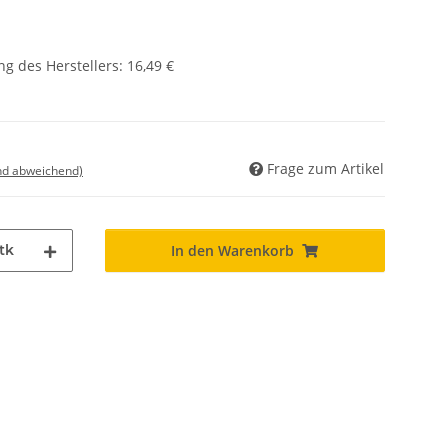
g des Herstellers
:
16,49 €
Frage zum Artikel
nd abweichend)
tk
In den Warenkorb