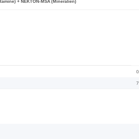
tamine) + NEKTON-MSA (Mineralien)
0
7