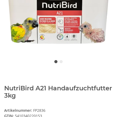
NutriBird A21 Handaufzuchtfutter
3kg
Artikelnummer:
FP2836
GTIN:
5410340220153