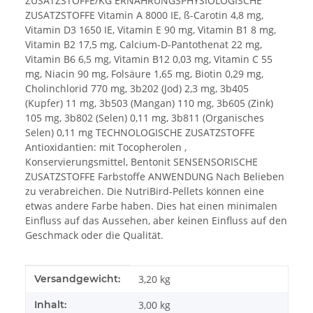
ZUSATZSTOFFE/KG ERNÄHRUNGSPHYSIOLOGISCHE
ZUSATZSTOFFE Vitamin A 8000 IE, ß-Carotin 4,8 mg,
Vitamin D3 1650 IE, Vitamin E 90 mg, Vitamin B1 8 mg,
Vitamin B2 17,5 mg, Calcium-D-Pantothenat 22 mg,
Vitamin B6 6,5 mg, Vitamin B12 0,03 mg, Vitamin C 55
mg, Niacin 90 mg, Folsäure 1,65 mg, Biotin 0,29 mg,
Cholinchlorid 770 mg, 3b202 (Jod) 2,3 mg, 3b405
(Kupfer) 11 mg, 3b503 (Mangan) 110 mg, 3b605 (Zink)
105 mg, 3b802 (Selen) 0,11 mg, 3b811 (Organisches
Selen) 0,11 mg TECHNOLOGISCHE ZUSATZSTOFFE
Antioxidantien: mit Tocopherolen ,
Konservierungsmittel, Bentonit SENSENSORISCHE
ZUSATZSTOFFE Farbstoffe ANWENDUNG Nach Belieben
zu verabreichen. Die NutriBird-Pellets können eine
etwas andere Farbe haben. Dies hat einen minimalen
Einfluss auf das Aussehen, aber keinen Einfluss auf den
Geschmack oder die Qualität.
Produkteigenschaft
Wert
Versandgewicht:
3,20 kg
Inhalt:
3,00 kg