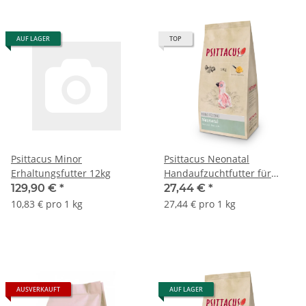
AUF LAGER
TOP
Psittacus Minor
Psittacus Neonatal
Erhaltungsfutter 12kg
Handaufzuchtfutter für
Papageien 1kg
129,90 €
*
27,44 €
*
10,83 € pro 1 kg
27,44 € pro 1 kg
AUSVERKAUFT
AUF LAGER