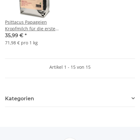
Psittacus Papageien
Kropfmilch für die erste
Woche 500g
35,99 €
*
71,98 € pro 1 kg
Artikel 1 - 15 von 15
Kategorien