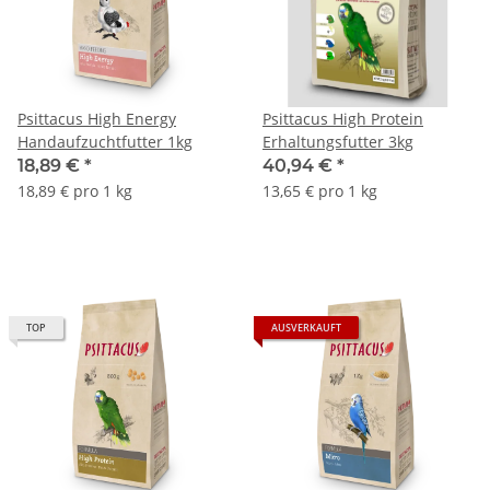
Psittacus High Energy
Psittacus High Protein
Handaufzuchtfutter 1kg
Erhaltungsfutter 3kg
18,89 €
*
40,94 €
*
18,89 € pro 1 kg
13,65 € pro 1 kg
TOP
AUSVERKAUFT