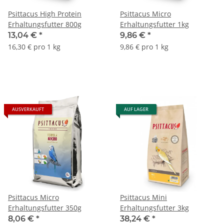
Psittacus High Protein
Psittacus Micro
Erhaltungsfutter 800g
Erhaltungsfutter 1kg
13,04 €
*
9,86 €
*
16,30 € pro 1 kg
9,86 € pro 1 kg
AUSVERKAUFT
AUF LAGER
Psittacus Micro
Psittacus Mini
Erhaltungsfutter 350g
Erhaltungsfutter 3kg
8,06 €
*
38,24 €
*