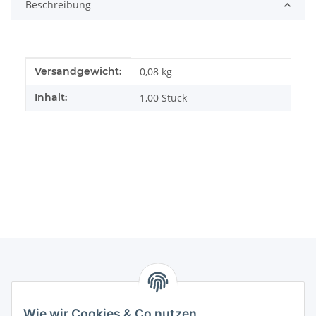
Beschreibung
Produkteigenschaft
Wert
Versandgewicht:
0,08 kg
Inhalt:
1,00 Stück
Informationen
Wie wir Cookies & Co nutzen