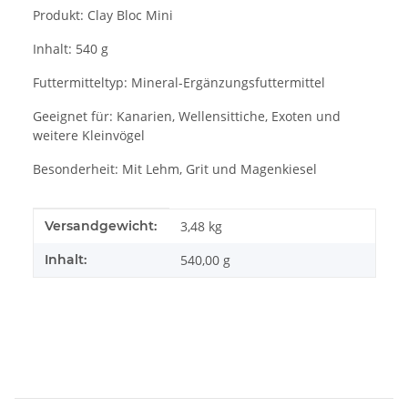
Produkt: Clay Bloc Mini
Inhalt: 540 g
Futtermitteltyp: Mineral-Ergänzungsfuttermittel
Geeignet für: Kanarien, Wellensittiche, Exoten und
weitere Kleinvögel
Besonderheit: Mit Lehm, Grit und Magenkiesel
Produkteigenschaft
Wert
Versandgewicht:
3,48 kg
Inhalt:
540,00 g