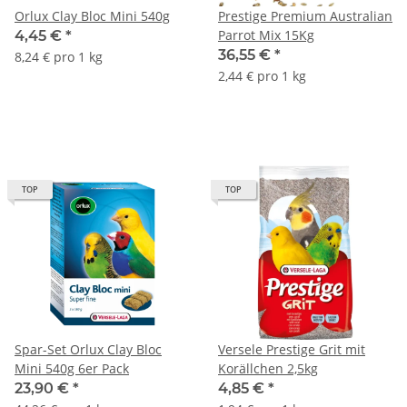
Orlux Clay Bloc Mini 540g
Prestige Premium Australian
Parrot Mix 15Kg
4,45 €
*
36,55 €
*
8,24 € pro 1 kg
2,44 € pro 1 kg
TOP
TOP
Spar-Set Orlux Clay Bloc
Versele Prestige Grit mit
Mini 540g 6er Pack
Korällchen 2,5kg
23,90 €
*
4,85 €
*