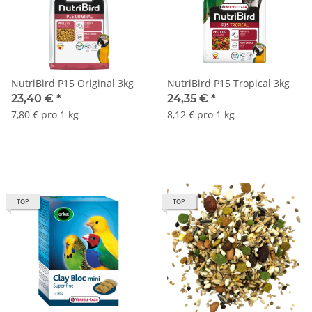
NutriBird P15 Original 3kg
NutriBird P15 Tropical 3kg
23,40 €
*
24,35 €
*
7,80 € pro 1 kg
8,12 € pro 1 kg
TOP
TOP