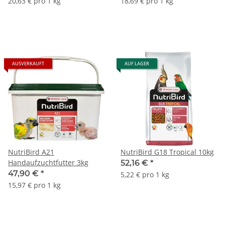
20,63 € pro 1 kg
18,69 € pro 1 kg
AUSVERKAUFT
AUF LAGER
NutriBird A21
NutriBird G18 Tropical 10kg
Handaufzuchtfutter 3kg
52,16 €
*
47,90 €
*
5,22 € pro 1 kg
15,97 € pro 1 kg