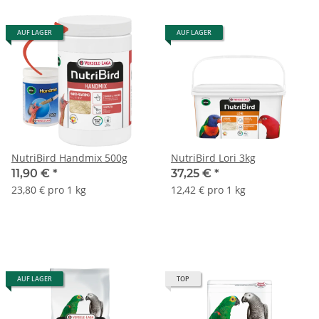
AUF LAGER
AUF LAGER
NutriBird Handmix 500g
NutriBird Lori 3kg
11,90 €
*
37,25 €
*
23,80 € pro 1 kg
12,42 € pro 1 kg
AUF LAGER
TOP