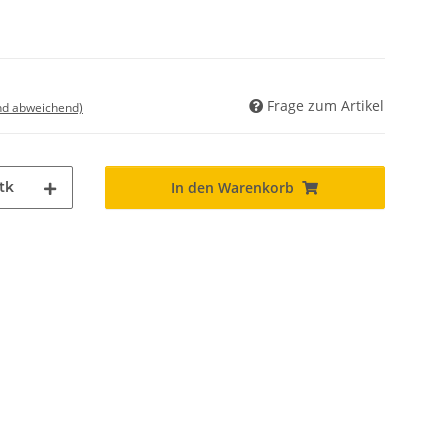
Frage zum Artikel
nd abweichend)
tk
In den Warenkorb