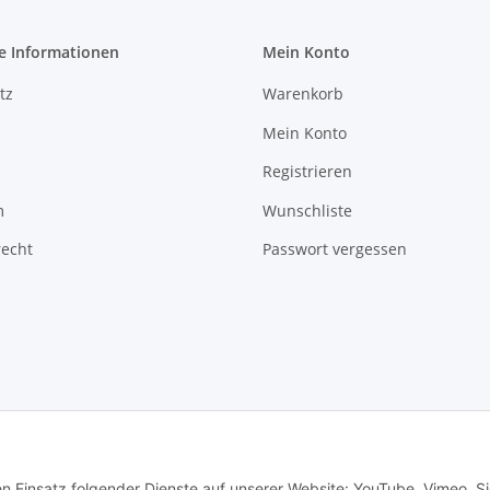
e Informationen
Mein Konto
tz
Warenkorb
Mein Konto
Registrieren
m
Wunschliste
recht
Passwort vergessen
en Einsatz folgender Dienste auf unserer Website: YouTube, Vimeo. S