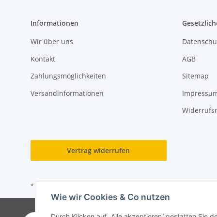
Informationen
Gesetzlich
Wir über uns
Datenschu
Kontakt
AGB
Zahlungsmöglichkeiten
Sitemap
Versandinformationen
Impressu
Widerrufs
Vertrag widerrufen
* Alle Preise inkl. gesetzlicher USt., zzgl.
Versand
Wie wir Cookies & Co nutzen
Durch Klicken auf „Alle akzeptieren“ gestatten Sie d